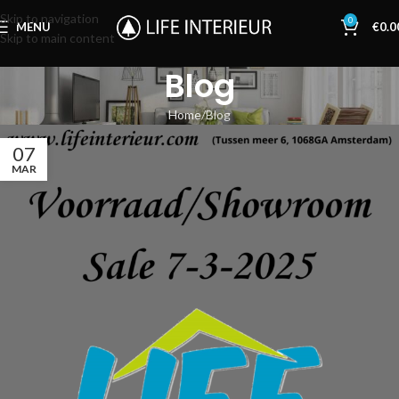
Skip to navigation
0
MENU
€
0.0
Skip to main content
Blog
Home
Blog
07
MAR