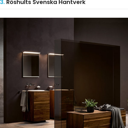
3.
Röshults Svenska Hantverk