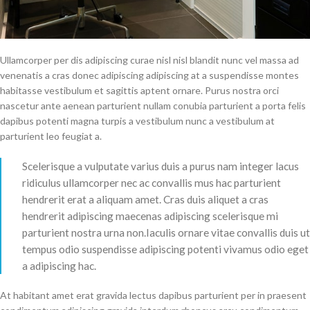
Ullamcorper per dis adipiscing curae nisl nisl blandit nunc vel massa ad
venenatis a cras donec adipiscing adipiscing at a suspendisse montes
habitasse vestibulum et sagittis aptent ornare. Purus nostra orci
nascetur ante aenean parturient nullam conubia parturient a porta felis
dapibus potenti magna turpis a vestibulum nunc a vestibulum at
parturient leo feugiat a.
Scelerisque a vulputate varius duis a purus nam integer lacus
ridiculus ullamcorper nec ac convallis mus hac parturient
hendrerit erat a aliquam amet. Cras duis aliquet a cras
hendrerit adipiscing maecenas adipiscing scelerisque mi
parturient nostra urna non.Iaculis ornare vitae convallis duis ut
tempus odio suspendisse adipiscing potenti vivamus odio eget
a adipiscing hac.
At habitant amet erat gravida lectus dapibus parturient per in praesent