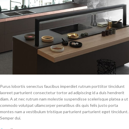
Purus lobortis senectus faucibus imperdiet rutrum porttitor tincidunt
laoreet parturient consectetur tortor ad adipiscing id a duis hendrerit
diam. A at nec rutrum nam molestie suspendisse scelerisque platea a ut
commodo volutpat ullamcorper penatibus dis quis felis justo porta
montes nam a vestibulum tristique parturient parturient eget tincidunt.
Semper dui.