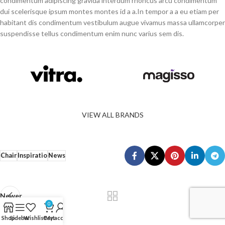
condimentum adipiscing gravida interdum rhoncus arcu condimentum
dui scelerisque ipsum montes montes id a a.In tempor a a eu etiam per
habitant dis condimentum vestibulum augue vivamus massa ullamcorper
suspendisse tellus condimentum enim nunc varius sem dis.
VIEW ALL BRANDS
Chair
Inspiratio
News
Newer
0
Shop
Sidebar
Wishlist
Cart
My account