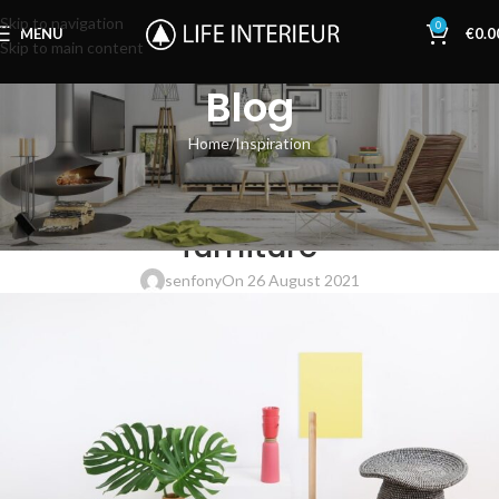
Skip to navigation
0
MENU
€
0.0
Skip to main content
Blog
Home
Inspiration
INSPIRATION
Minimalist Japanese-inspired
furniture
senfony
On 26 August 2021