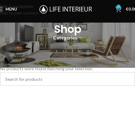
Skip to navigation
0
MENU
€
0.0
Skip to main content
Shop
Categories
Home
Shop
Clear filters
Magisso
No products were found matching your selection.