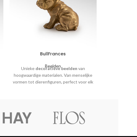
BullFrances
Beelden
Unieke
decoratieve beelden
van
Unieke
dec
hoogwaardige materialen. Van menselijke
hoogwaardige m
vormen tot dierenfiguren, perfect voor elk
vormen tot diere
interieur.