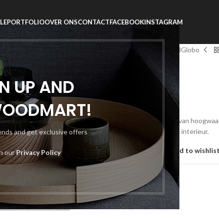
LE
PORTFOLIO
OVER ONS
CONTACT
FACEBOOK
INSTAGRAM
Home
Accessoires
Beelden
ElGlobo
Life Wonen & Slapen
GN UP AND
ElGlobo
WOODMART!
Unieke
decoratieve beelden
van hoogwaar
dierenfiguren, perfect voor elk interieur.
rends and get exclusive offers
Add to compare
Add to wishlis
th our
Privacy Policy
Category:
Beelden
Share: