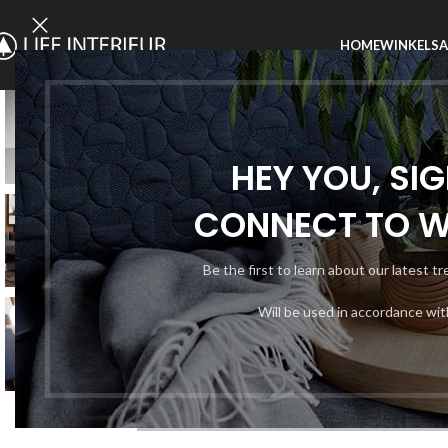
HOME
WINKEL
SA
SOLD
OUT
HEY YOU, SI
CONNECT TO 
Be the first to learn about our latest t
Will be used in accordance wi
Click to enlarge