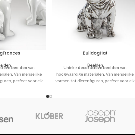
ogFrances
BulldogHat
elden
Beelden
tieve beelden
van
Unieke
decoratieve beelden
van
rialen. Van menselijke
hoogwaardige materialen. Van menselijke
guren, perfect voor elk
vormen tot dierenfiguren, perfect voor elk
erieur.
interieur.