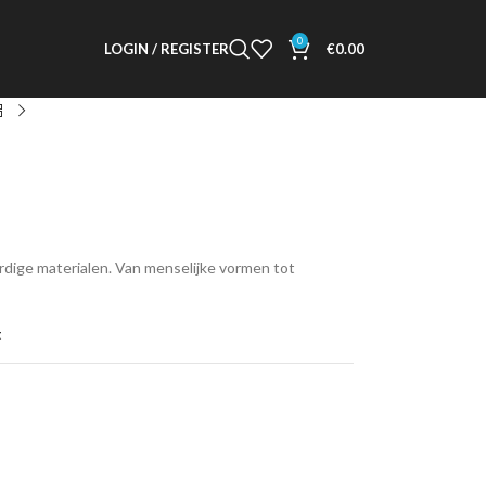
0
LOGIN / REGISTER
€
0.00
dige materialen. Van menselijke vormen tot
t