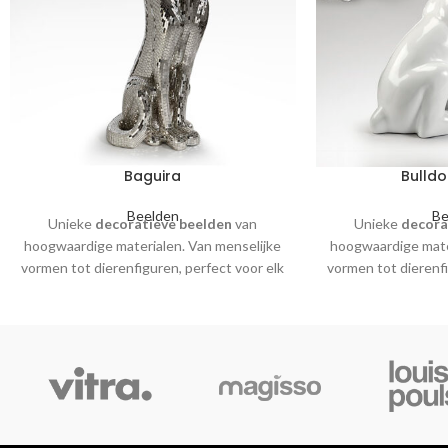
Baguira
Bulld
Beelden
Be
Unieke
decoratieve beelden
van
Unieke
decora
hoogwaardige materialen. Van menselijke
hoogwaardige mate
vormen tot dierenfiguren, perfect voor elk
vormen tot dierenfi
interieur.
int