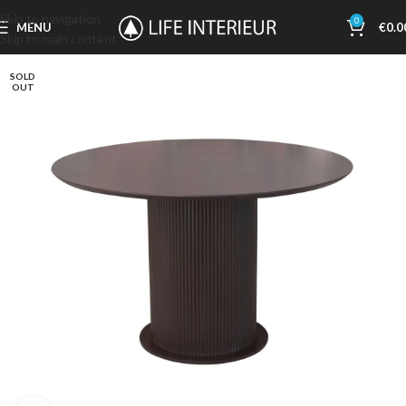
Skip to navigation
0
MENU
€
0.0
Skip to main content
SOLD
OUT