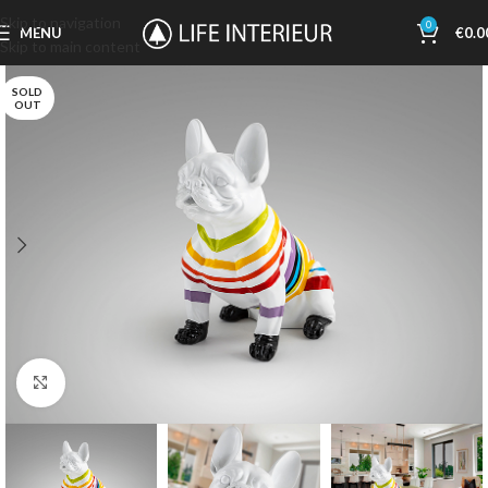
Skip to navigation
0
MENU
€
0.0
Skip to main content
SOLD
OUT
Click to enlarge