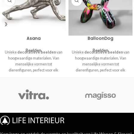
Asana
BalloonDog
Beelden
Beelden
Unieke
decoratieve beelden
van
Unieke
decoratieve beelden
van
hoogwaardige materialen. Van
hoogwaardige materialen. Van
menselijke vormen tot
menselijke vormen tot
dierenfiguren, perfect voor elk
dierenfiguren, perfect voor elk
interieur.
interieur.
Kom langs en ontdek de warmte en kwaliteit van Life Wonen & Slapen!