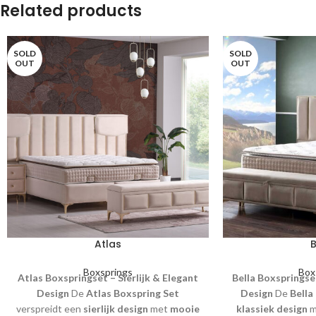
Related products
SOLD
SOLD
OUT
OUT
Atlas
B
Boxsprings
Box
Atlas Boxspringset – Sierlijk & Elegant
Bella Boxspringset
Design
De
Atlas Boxspring Set
Design
De
Bella
verspreidt een
sierlijk design
met
mooie
klassiek design
m