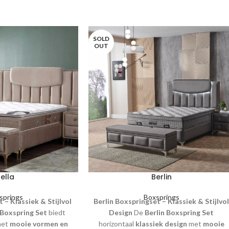
SOLD
OUT
ella
Berlin
springs
Boxsprings
 – Klassiek & Stijlvol
Berlin Boxspringset – Klassiek & Stijlvo
 Boxspring Set
biedt
Design
De
Berlin Boxspring Set
et
mooie vormen en
horizontaal
klassiek design
met
mooie