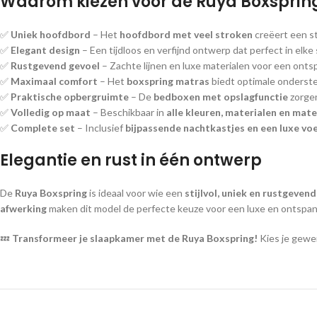
Waarom kiezen voor de Ruya Boxsprin
✅
Uniek hoofdbord
– Het
hoofdbord met veel stroken
creëert een sti
✅
Elegant design
– Een tijdloos en verfijnd ontwerp dat perfect in elke
✅
Rustgevend gevoel
– Zachte lijnen en luxe materialen voor een onts
✅
Maximaal comfort
– Het
boxspring matras
biedt optimale onderste
✅
Praktische opbergruimte
– De
bedboxen met opslagfunctie
zorgen
✅
Volledig op maat
– Beschikbaar in
alle kleuren, materialen en mat
✅
Complete set
– Inclusief
bijpassende nachtkastjes en een luxe vo
Elegantie en rust in één ontwerp
De
Ruya Boxspring
is ideaal voor wie een
stijlvol, uniek en rustgeven
afwerking
maken dit model de perfecte keuze voor een luxe en ontspa
💤
Transformeer je slaapkamer met de Ruya Boxspring!
Kies je gew