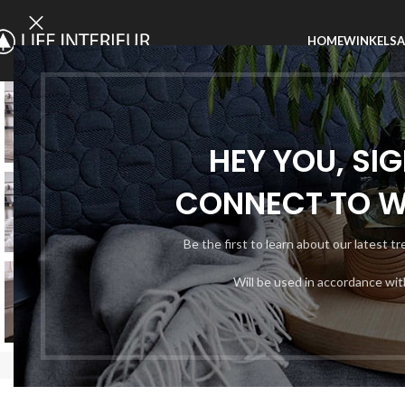
HOME
WINKEL
SA
SOLD
OUT
HEY YOU, SI
CONNECT TO 
Be the first to learn about our latest t
Will be used in accordance wi