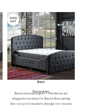
SOLD
SOLD
OUT
OUT
Best
Boxsprings
l
Beste boxspringset – Moderne en
Blauwe Boxspr
elegante vormen
De
Beste Boxspring
Design
De
Blue
Set
verspreid
modern design
met
mooie
modern, simp