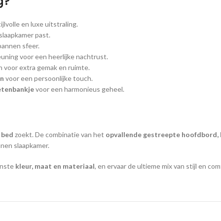
g?
jlvolle en luxe uitstraling.
 slaapkamer past.
pannen sfeer.
uning voor een heerlijke nachtrust.
 voor extra gemak en ruimte.
en
voor een persoonlijke touch.
etenbankje
voor een harmonieus geheel.
d bed
zoekt. De combinatie van het
opvallende gestreepte hoofdbord, 
nnen slaapkamer.
enste
kleur, maat en materiaal
, en ervaar de ultieme mix van stijl en com