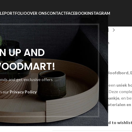
LE
PORTFOLIO
OVER ONS
CONTACT
FACEBOOK
INSTAGRAM
Home
Boxsprings
Ruya
Boxspring
Life Wonen & Slapen
GN UP AND
Ruya
WOODMART!
Ruya Boxspring Set – Uniek Hoofdbord,
rends and get exclusive offers
De
Ruya Boxspring Set
heeft een
uniek h
een
rustgevende uitstraling
. Deze compl
th our
Privacy Policy
nachtkastjes en een voetenbankje
, en b
Verkrijgbaar in
alle kleuren, materialen e
Boxspring
!
Add to compare
Add to wishlis