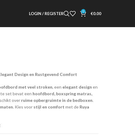
0
LOGIN / REGISTER
€
0.00
 Elegant Design en Rustgevend Comfort
oofdbord met veel stroken
, een
elegant design
en
ete set bevat een
hoofdbord, boxspring matras,
eschikt over
ruime opbergruimte in de bedboxen
.
n maten
. Kies voor
stijl en comfort
met de
Ruya
t