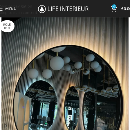
Skip to navigation
0
MENU
€
0.0
Skip to main content
SOLD
OUT