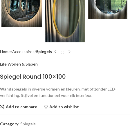
Home
Accessoires
Spiegels
Life Wonen & Slapen
Spiegel Round 100×100
Wandspiegels
in diverse vormen en kleuren, met of zonder LED-
verlichting. Stijlvol en functioneel voor elk interieur.
Add to compare
Add to wishlist
Category:
Spiegels