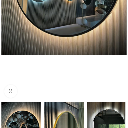
Click to enlarge