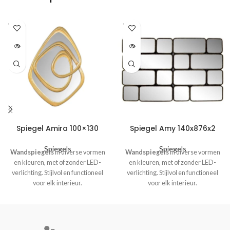
SOLD
SOLD
OUT
OUT
Spiegel Amira 100×130
Spiegel Amy 140x876x2
Spiegels
Spiegels
Wandspiegels
in diverse vormen
Wandspiegels
in diverse vormen
en kleuren, met of zonder LED-
en kleuren, met of zonder LED-
verlichting. Stijlvol en functioneel
verlichting. Stijlvol en functioneel
voor elk interieur.
voor elk interieur.