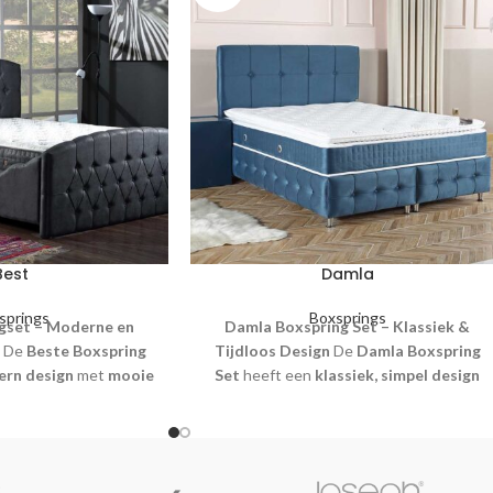
Best
Damla
springs
Boxsprings
gset – Moderne en
Damla Boxspring Set – Klassiek &
De
Beste Boxspring
Tijdloos Design
De
Damla Boxspring
rn design
met
mooie
Set
heeft een
klassiek, simpel design
legante vormen
voor
met
knopen
en een
tijdloze uitstraling
.
e uitstraling. Deze
Deze complete set bevat een
hoofdbord,
evat een
hoofdbord,
boxspring matras, nachtkastjes en een
 nachtkastjes en een
voetenbankje
, en beschikt over
ruime