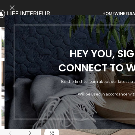
HOME
WINKEL
SA
SOLD
OUT
HEY YOU, SI
CONNECT TO 
Be the first to learn about our latest t
Will be used in accordance wi
Click to enlarge