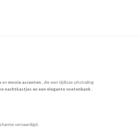
n
en
mooie accenten
, die een tijdloze uitstraling
ke nachtkastjes en een elegante voetenbank
.
 charme vervaardigd.