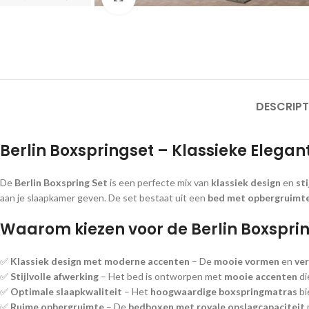
DESCRIPT
Berlin Boxspringset – Klassieke Elegant
De
Berlin Boxspring Set
is een perfecte mix van
klassiek design
en
sti
aan je slaapkamer geven. De set bestaat uit een
bed met opbergruimte,
Waarom kiezen voor de Berlin Boxspri
✅
Klassiek design met moderne accenten
– De
mooie vormen
en
ver
✅
Stijlvolle afwerking
– Het bed is ontworpen met
mooie accenten
di
✅
Optimale slaapkwaliteit
– Het
hoogwaardige boxspringmatras
bi
✅
Ruime opbergruimte
– De
bedboxen met royale opslagcapaciteit