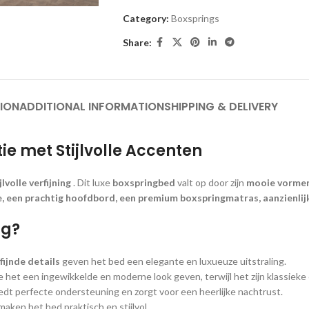
Category:
Boxsprings
Share:
ION
ADDITIONAL INFORMATION
SHIPPING & DELIVERY
ie met Stijlvolle Accenten
jlvolle verfijning
. Dit luxe
boxspringbed
valt op door zijn
mooie vorme
 een prachtig hoofdbord, een premium boxspringmatras, aanzienlij
ng?
fijnde details
geven het bed een elegante en luxueuze uitstraling.
e het een ingewikkelde en moderne look geven, terwijl het zijn klassieke
edt perfecte ondersteuning en zorgt voor een heerlijke nachtrust.
maken het bed praktisch en stijlvol.