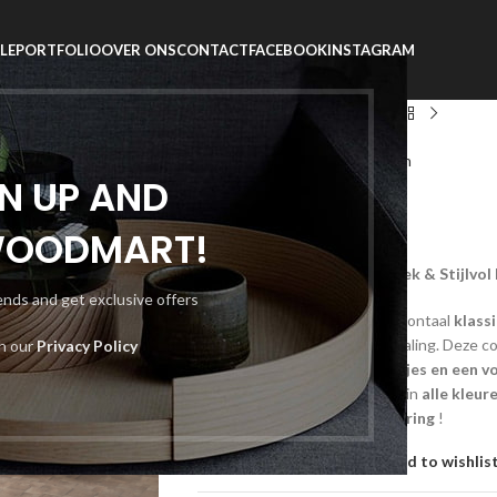
LE
PORTFOLIO
OVER ONS
CONTACT
FACEBOOK
INSTAGRAM
Home
Boxsprings
Berlin
Boxspring
Life Wonen & Slapen
GN UP AND
Berlin
WOODMART!
Berlin Boxspringset – Klassiek & Stijlvol
rends and get exclusive offers
De
Berlin Boxspring Set
horizontaal
klass
accenten
voor een luxe uitstraling. Deze 
th our
Privacy Policy
boxspringmatras, nachtkastjes en een v
in de bedboxen
. Verkrijgbaar in
alle kleur
comfort
met de
Berlin Boxspring
!
Add to compare
Add to wishlis