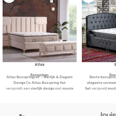
Atlas
Boxsprings
Box
Atlas Boxspringset – Sierlijk & Elegant
Beste boxsprin
Design
De
Atlas Boxspring Set
elegante vormen
verspreidt een
sierlijk design
met
mooie
Set
verspreid
mode
accenten
en optimaal
slaapcomfort
.
accenten
meest
e
Deze complete set bevat een
hoofdbord,
een rustgevend
boxspringmatras, nachtkastjes en een
complete set b
voetenbankje
, en voorzien van
ruime
boxspringmatras,