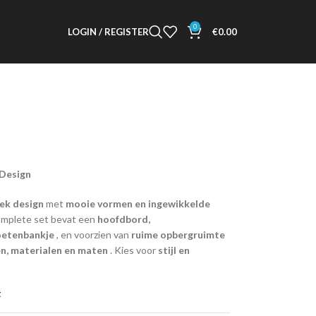
0
LOGIN / REGISTER
€
0.00
 Design
iek design
met
mooie vormen en ingewikkelde
complete set bevat een
hoofdbord,
oetenbankje
, en voorzien van
ruime opbergruimte
en, materialen en maten
. Kies voor
stijl en
t